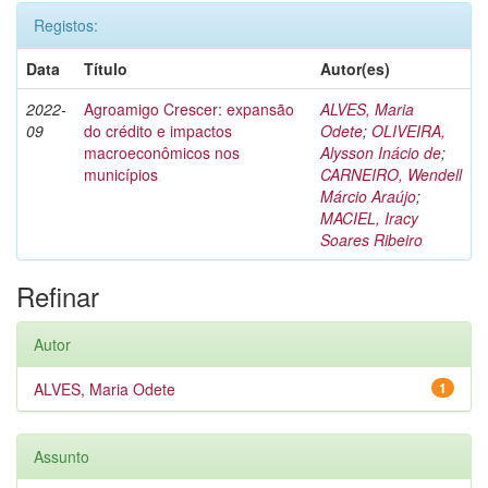
Registos:
Data
Título
Autor(es)
2022-
Agroamigo Crescer: expansão
ALVES, Maria
09
do crédito e impactos
Odete
;
OLIVEIRA,
macroeconômicos nos
Alysson Inácio de
;
municípios
CARNEIRO, Wendell
Márcio Araújo
;
MACIEL, Iracy
Soares Ribeiro
Refinar
Autor
ALVES, Maria Odete
1
Assunto