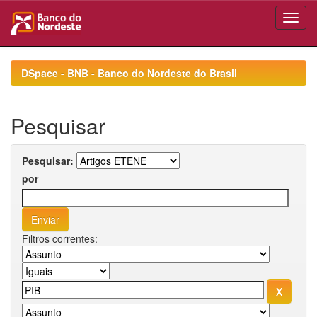
Skip
navigation
DSpace - BNB - Banco do Nordeste do Brasil
Pesquisar
Pesquisar:
por
Filtros correntes: