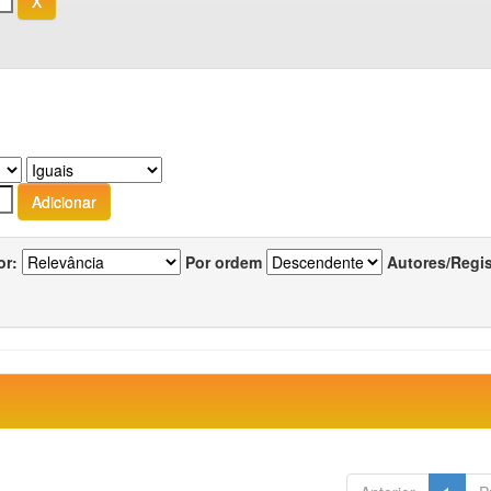
or:
Por ordem
Autores/Regi