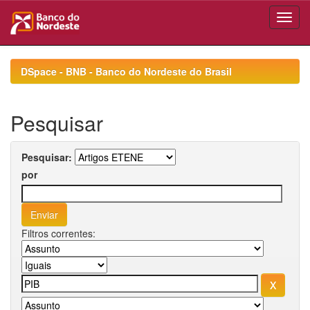
Skip
navigation
DSpace - BNB - Banco do Nordeste do Brasil
Pesquisar
Pesquisar:
por
Filtros correntes: