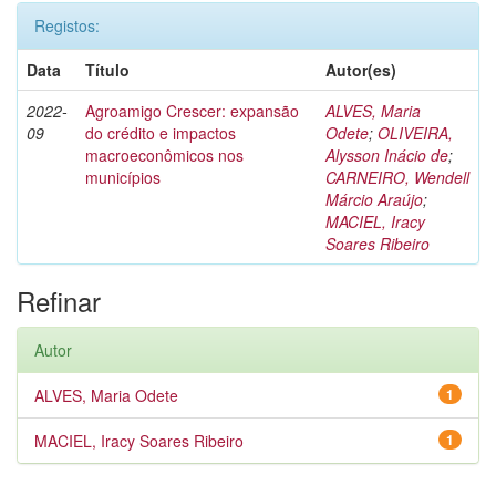
Registos:
Data
Título
Autor(es)
2022-
Agroamigo Crescer: expansão
ALVES, Maria
09
do crédito e impactos
Odete
;
OLIVEIRA,
macroeconômicos nos
Alysson Inácio de
;
municípios
CARNEIRO, Wendell
Márcio Araújo
;
MACIEL, Iracy
Soares Ribeiro
Refinar
Autor
ALVES, Maria Odete
1
MACIEL, Iracy Soares Ribeiro
1