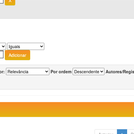
or:
Por ordem
Autores/Regi