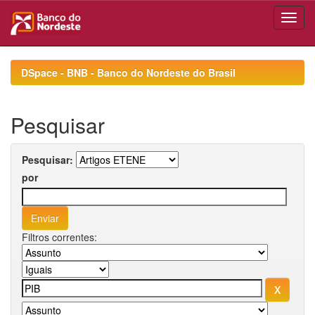
Skip
navigation
DSpace - BNB - Banco do Nordeste do Brasil
Pesquisar
Pesquisar:
por
Filtros correntes: