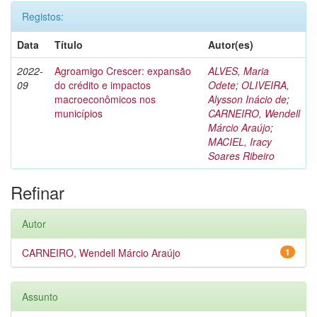
Registos:
Data
Título
Autor(es)
2022-
Agroamigo Crescer: expansão
ALVES, Maria
09
do crédito e impactos
Odete
;
OLIVEIRA,
macroeconômicos nos
Alysson Inácio de
;
municípios
CARNEIRO, Wendell
Márcio Araújo
;
MACIEL, Iracy
Soares Ribeiro
Refinar
Autor
CARNEIRO, Wendell Márcio Araújo
1
Assunto