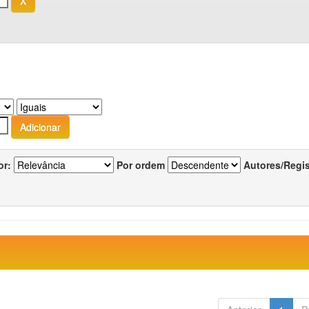
or:
Por ordem
Autores/Regi