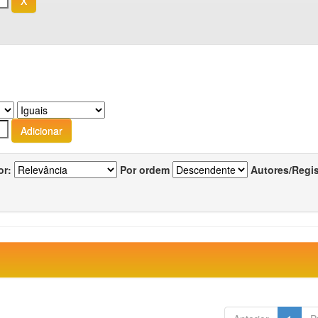
or:
Por ordem
Autores/Regi