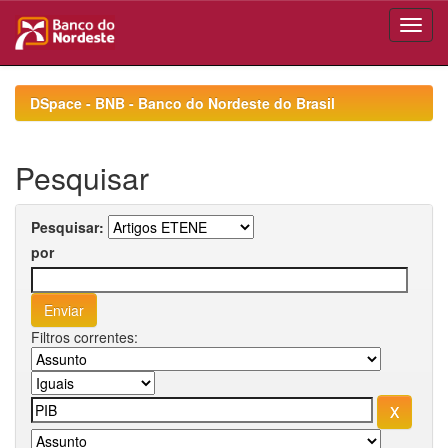
Skip
navigation
DSpace - BNB - Banco do Nordeste do Brasil
Pesquisar
Pesquisar:
por
Filtros correntes: