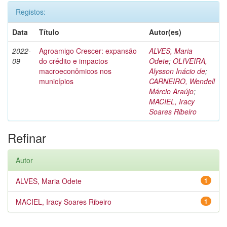
Registos:
Data
Título
Autor(es)
2022-
Agroamigo Crescer: expansão
ALVES, Maria
09
do crédito e impactos
Odete
;
OLIVEIRA,
macroeconômicos nos
Alysson Inácio de
;
municípios
CARNEIRO, Wendell
Márcio Araújo
;
MACIEL, Iracy
Soares Ribeiro
Refinar
Autor
ALVES, Maria Odete
1
MACIEL, Iracy Soares Ribeiro
1