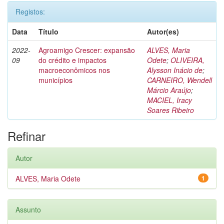
Registos:
Data
Título
Autor(es)
2022-
Agroamigo Crescer: expansão
ALVES, Maria
09
do crédito e impactos
Odete
;
OLIVEIRA,
macroeconômicos nos
Alysson Inácio de
;
municípios
CARNEIRO, Wendell
Márcio Araújo
;
MACIEL, Iracy
Soares Ribeiro
Refinar
Autor
ALVES, Maria Odete
1
Assunto