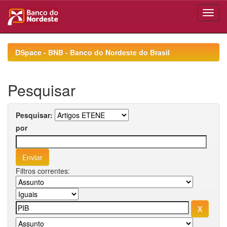
Skip
navigation
DSpace - BNB - Banco do Nordeste do Brasil
Pesquisar
Pesquisar:
por
Filtros correntes: