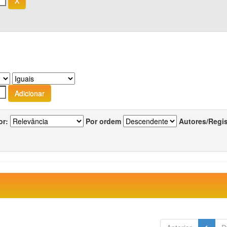
or:
Por ordem
Autores/Regi