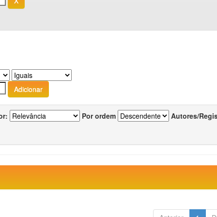
or:
Por ordem
Autores/Regi