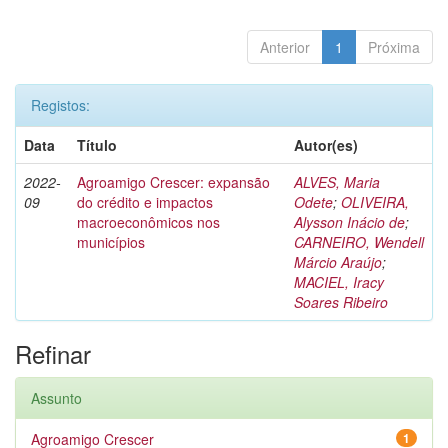
Anterior
1
Próxima
Registos:
Data
Título
Autor(es)
2022-
Agroamigo Crescer: expansão
ALVES, Maria
09
do crédito e impactos
Odete
;
OLIVEIRA,
macroeconômicos nos
Alysson Inácio de
;
municípios
CARNEIRO, Wendell
Márcio Araújo
;
MACIEL, Iracy
Soares Ribeiro
Refinar
Assunto
Agroamigo Crescer
1