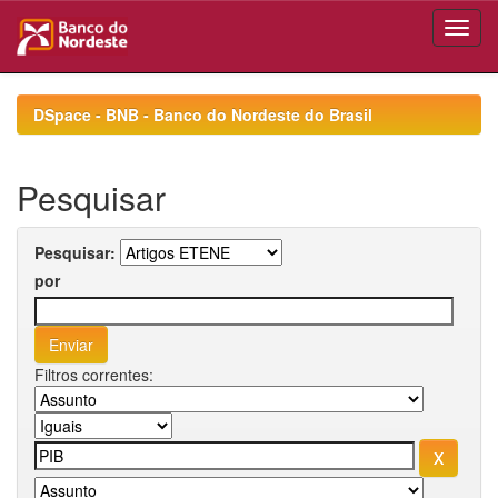
Skip
navigation
DSpace - BNB - Banco do Nordeste do Brasil
Pesquisar
Pesquisar:
por
Filtros correntes: