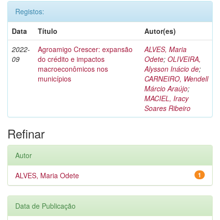
Registos:
Data
Título
Autor(es)
2022-
Agroamigo Crescer: expansão
ALVES, Maria
09
do crédito e impactos
Odete
;
OLIVEIRA,
macroeconômicos nos
Alysson Inácio de
;
municípios
CARNEIRO, Wendell
Márcio Araújo
;
MACIEL, Iracy
Soares Ribeiro
Refinar
Autor
ALVES, Maria Odete
1
Data de Publicação