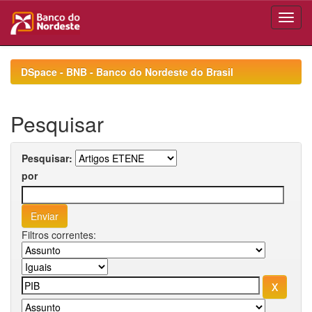
Skip
navigation
DSpace - BNB - Banco do Nordeste do Brasil
Pesquisar
Pesquisar:
por
Filtros correntes: