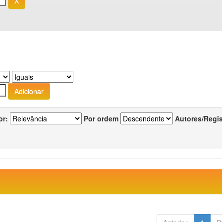
or:
Por ordem
Autores/Regi