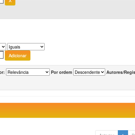
or:
Por ordem
Autores/Regi