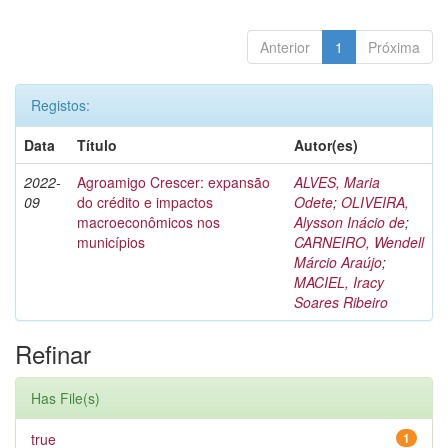
Anterior
1
Próxima
Registos:
Data
Título
Autor(es)
2022-
Agroamigo Crescer: expansão
ALVES, Maria
09
do crédito e impactos
Odete
;
OLIVEIRA,
macroeconômicos nos
Alysson Inácio de
;
municípios
CARNEIRO, Wendell
Márcio Araújo
;
MACIEL, Iracy
Soares Ribeiro
Refinar
Has File(s)
true
1