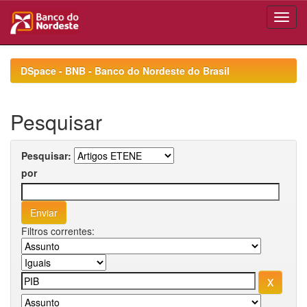
Skip
navigation
DSpace - BNB - Banco do Nordeste do Brasil
Pesquisar
Pesquisar:
por
Filtros correntes: