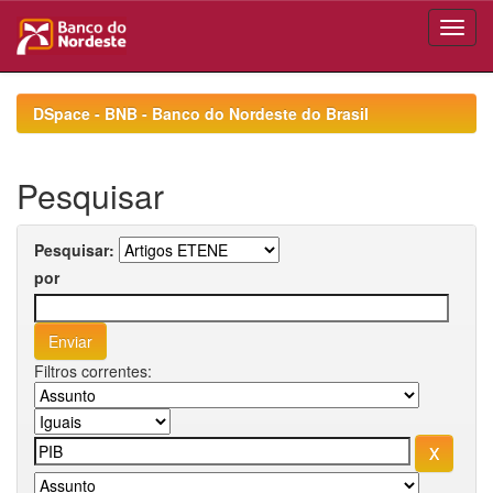
Skip
navigation
DSpace - BNB - Banco do Nordeste do Brasil
Pesquisar
Pesquisar:
por
Filtros correntes: