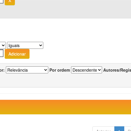
or:
Por ordem
Autores/Regi