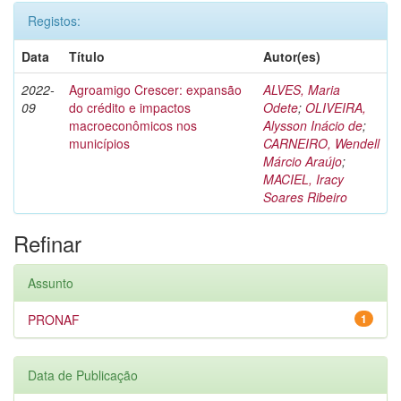
Registos:
Data
Título
Autor(es)
2022-
Agroamigo Crescer: expansão
ALVES, Maria
09
do crédito e impactos
Odete
;
OLIVEIRA,
macroeconômicos nos
Alysson Inácio de
;
municípios
CARNEIRO, Wendell
Márcio Araújo
;
MACIEL, Iracy
Soares Ribeiro
Refinar
Assunto
PRONAF
1
Data de Publicação