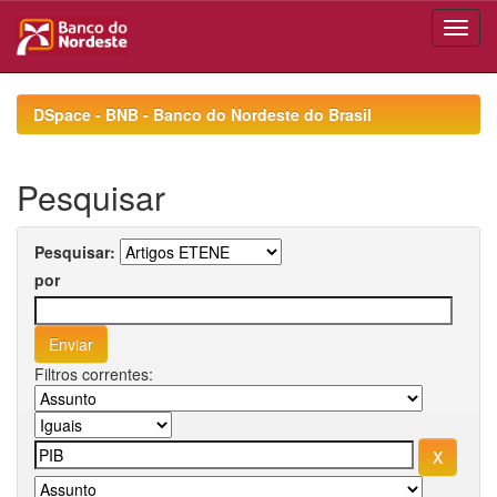
Skip
navigation
DSpace - BNB - Banco do Nordeste do Brasil
Pesquisar
Pesquisar:
por
Filtros correntes: