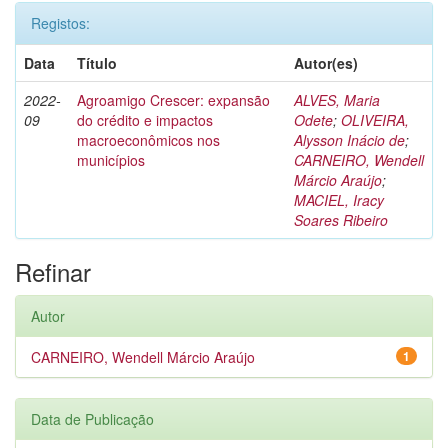
Registos:
Data
Título
Autor(es)
2022-
Agroamigo Crescer: expansão
ALVES, Maria
09
do crédito e impactos
Odete
;
OLIVEIRA,
macroeconômicos nos
Alysson Inácio de
;
municípios
CARNEIRO, Wendell
Márcio Araújo
;
MACIEL, Iracy
Soares Ribeiro
Refinar
Autor
CARNEIRO, Wendell Márcio Araújo
1
Data de Publicação