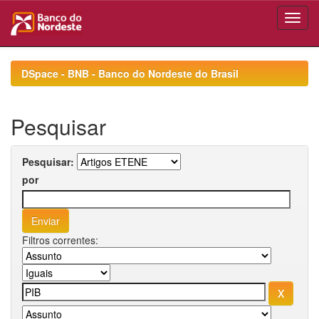
Skip
navigation
DSpace - BNB - Banco do Nordeste do Brasil
Pesquisar
Pesquisar:
por
Filtros correntes: