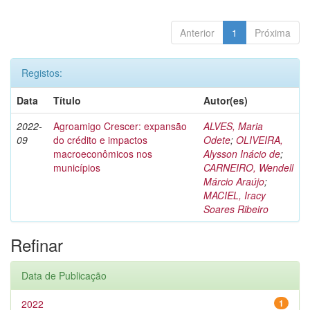
Anterior
1
Próxima
Registos:
Data
Título
Autor(es)
2022-
Agroamigo Crescer: expansão
ALVES, Maria
09
do crédito e impactos
Odete
;
OLIVEIRA,
macroeconômicos nos
Alysson Inácio de
;
municípios
CARNEIRO, Wendell
Márcio Araújo
;
MACIEL, Iracy
Soares Ribeiro
Refinar
Data de Publicação
2022
1