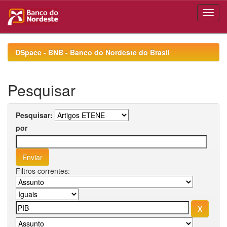
Skip
navigation
DSpace - BNB - Banco do Nordeste do Brasil
Pesquisar
Pesquisar:
por
Filtros correntes: