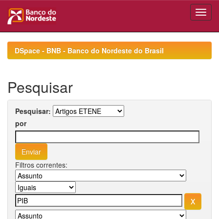
Skip
navigation
DSpace - BNB - Banco do Nordeste do Brasil
Pesquisar
Pesquisar:
por
Filtros correntes: