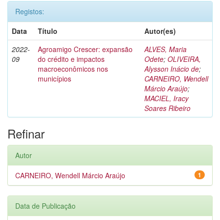
Registos:
Data
Título
Autor(es)
2022-
Agroamigo Crescer: expansão
ALVES, Maria
09
do crédito e impactos
Odete
;
OLIVEIRA,
macroeconômicos nos
Alysson Inácio de
;
municípios
CARNEIRO, Wendell
Márcio Araújo
;
MACIEL, Iracy
Soares Ribeiro
Refinar
Autor
CARNEIRO, Wendell Márcio Araújo
1
Data de Publicação