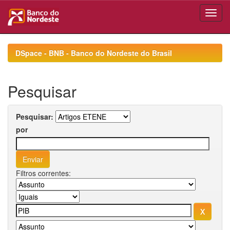
Skip
navigation
DSpace - BNB - Banco do Nordeste do Brasil
Pesquisar
Pesquisar:
por
Filtros correntes: