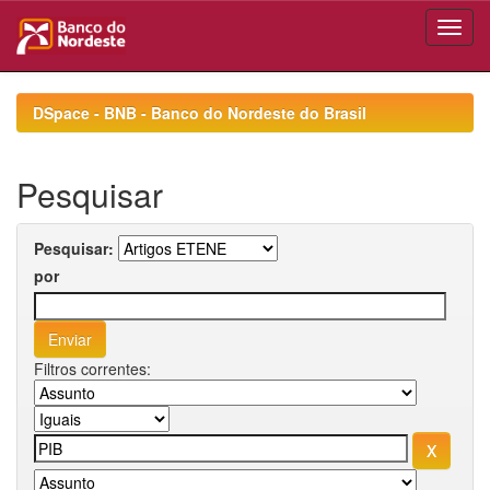
Skip
navigation
DSpace - BNB - Banco do Nordeste do Brasil
Pesquisar
Pesquisar:
por
Filtros correntes: