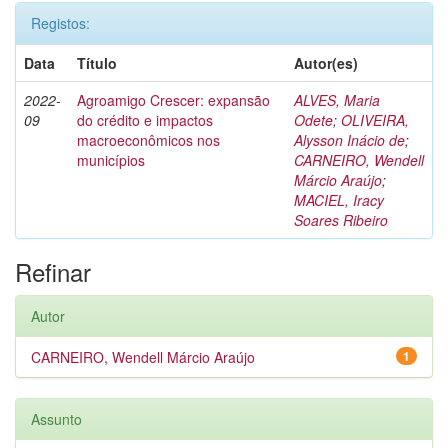
Registos:
Data
Título
Autor(es)
2022-
Agroamigo Crescer: expansão
ALVES, Maria
09
do crédito e impactos
Odete
;
OLIVEIRA,
macroeconômicos nos
Alysson Inácio de
;
municípios
CARNEIRO, Wendell
Márcio Araújo
;
MACIEL, Iracy
Soares Ribeiro
Refinar
Autor
CARNEIRO, Wendell Márcio Araújo
1
Assunto