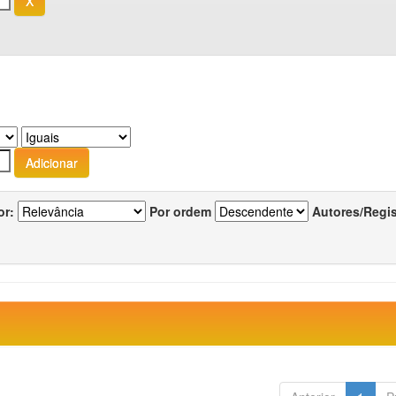
or:
Por ordem
Autores/Regi