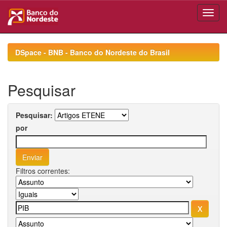
Skip
navigation
DSpace - BNB - Banco do Nordeste do Brasil
Pesquisar
Pesquisar:
por
Filtros correntes: