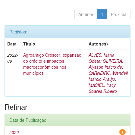
Anterior
1
Próxima
Registos:
Data
Título
Autor(es)
2022-
Agroamigo Crescer: expansão
ALVES, Maria
09
do crédito e impactos
Odete
;
OLIVEIRA,
macroeconômicos nos
Alysson Inácio de
;
municípios
CARNEIRO, Wendell
Márcio Araújo
;
MACIEL, Iracy
Soares Ribeiro
Refinar
Data de Publicação
2022
1