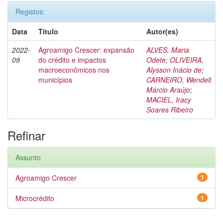
Registos:
Data
Título
Autor(es)
2022-
Agroamigo Crescer: expansão
ALVES, Maria
09
do crédito e impactos
Odete
;
OLIVEIRA,
macroeconômicos nos
Alysson Inácio de
;
municípios
CARNEIRO, Wendell
Márcio Araújo
;
MACIEL, Iracy
Soares Ribeiro
Refinar
Assunto
Agroamigo Crescer
1
Microcrédito
1