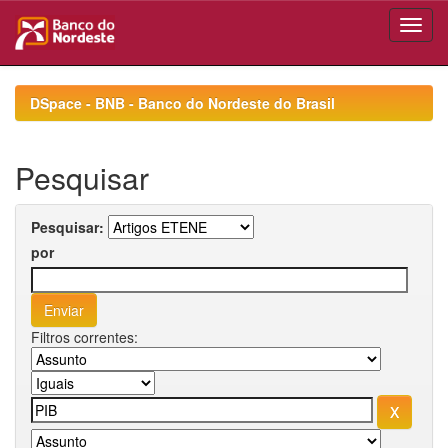
Skip
navigation
DSpace - BNB - Banco do Nordeste do Brasil
Pesquisar
Pesquisar:
por
Filtros correntes: