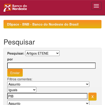
Skip
navigation
DSpace - BNB - Banco do Nordeste do Brasil
Pesquisar
Pesquisar:
por
Filtros correntes: