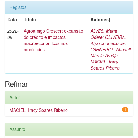
Registos:
Data
Título
Autor(es)
2022-
Agroamigo Crescer: expansão
ALVES, Maria
09
do crédito e impactos
Odete
;
OLIVEIRA,
macroeconômicos nos
Alysson Inácio de
;
municípios
CARNEIRO, Wendell
Márcio Araújo
;
MACIEL, Iracy
Soares Ribeiro
Refinar
Autor
MACIEL, Iracy Soares Ribeiro
1
Assunto