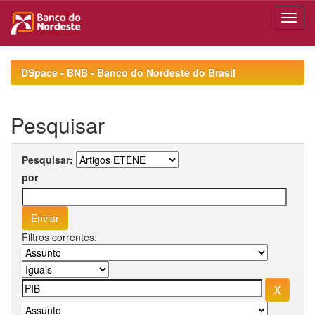
Skip
navigation
DSpace - BNB - Banco do Nordeste do Brasil
Pesquisar
Pesquisar:
por
Filtros correntes: