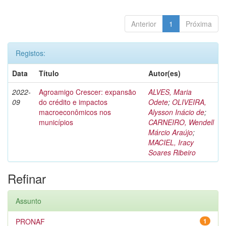
Anterior
1
Próxima
Registos:
Data
Título
Autor(es)
2022-
Agroamigo Crescer: expansão
ALVES, Maria
09
do crédito e impactos
Odete
;
OLIVEIRA,
macroeconômicos nos
Alysson Inácio de
;
municípios
CARNEIRO, Wendell
Márcio Araújo
;
MACIEL, Iracy
Soares Ribeiro
Refinar
Assunto
PRONAF
1