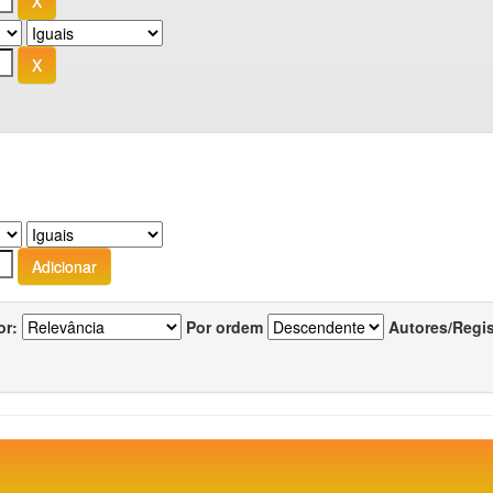
or:
Por ordem
Autores/Regi