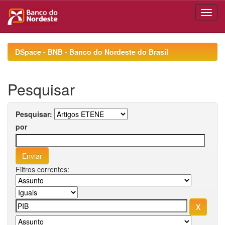
Skip
navigation
DSpace - BNB - Banco do Nordeste do Brasil
Pesquisar
Pesquisar:
por
Filtros correntes: