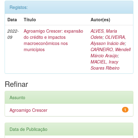
Registos:
Data
Título
Autor(es)
2022-
Agroamigo Crescer: expansão
ALVES, Maria
09
do crédito e impactos
Odete
;
OLIVEIRA,
macroeconômicos nos
Alysson Inácio de
;
municípios
CARNEIRO, Wendell
Márcio Araújo
;
MACIEL, Iracy
Soares Ribeiro
Refinar
Assunto
Agroamigo Crescer
1
Data de Publicação