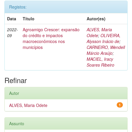
Registos:
Data
Título
Autor(es)
2022-
Agroamigo Crescer: expansão
ALVES, Maria
09
do crédito e impactos
Odete
;
OLIVEIRA,
macroeconômicos nos
Alysson Inácio de
;
municípios
CARNEIRO, Wendell
Márcio Araújo
;
MACIEL, Iracy
Soares Ribeiro
Refinar
Autor
ALVES, Maria Odete
1
Assunto