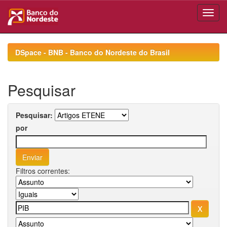
Skip
navigation
DSpace - BNB - Banco do Nordeste do Brasil
Pesquisar
Pesquisar:
por
Filtros correntes: