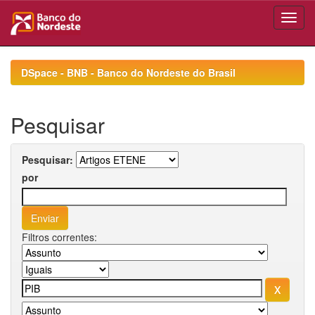
Skip
navigation
DSpace - BNB - Banco do Nordeste do Brasil
Pesquisar
Pesquisar:
por
Filtros correntes: