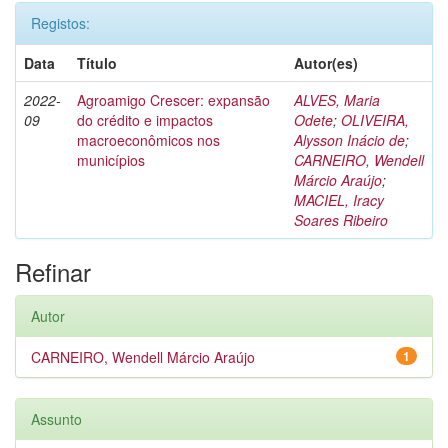
Registos:
Data
Título
Autor(es)
2022-
Agroamigo Crescer: expansão
ALVES, Maria
09
do crédito e impactos
Odete
;
OLIVEIRA,
macroeconômicos nos
Alysson Inácio de
;
municípios
CARNEIRO, Wendell
Márcio Araújo
;
MACIEL, Iracy
Soares Ribeiro
Refinar
Autor
CARNEIRO, Wendell Márcio Araújo
1
Assunto