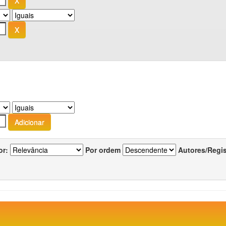
or:
Por ordem
Autores/Regi