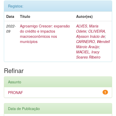
Registos:
Data
Título
Autor(es)
2022-
Agroamigo Crescer: expansão
ALVES, Maria
09
do crédito e impactos
Odete
;
OLIVEIRA,
macroeconômicos nos
Alysson Inácio de
;
municípios
CARNEIRO, Wendell
Márcio Araújo
;
MACIEL, Iracy
Soares Ribeiro
Refinar
Assunto
PRONAF
1
Data de Publicação