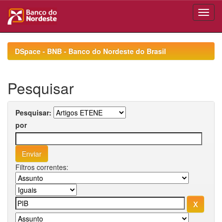
Skip
navigation
DSpace - BNB - Banco do Nordeste do Brasil
Pesquisar
Pesquisar:
por
Filtros correntes: