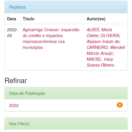
Registos:
Data
Título
Autor(es)
2022-
Agroamigo Crescer: expansão
ALVES, Maria
09
do crédito e impactos
Odete
;
OLIVEIRA,
macroeconômicos nos
Alysson Inácio de
;
municípios
CARNEIRO, Wendell
Márcio Araújo
;
MACIEL, Iracy
Soares Ribeiro
Refinar
Data de Publicação
2022
1
Has File(s)