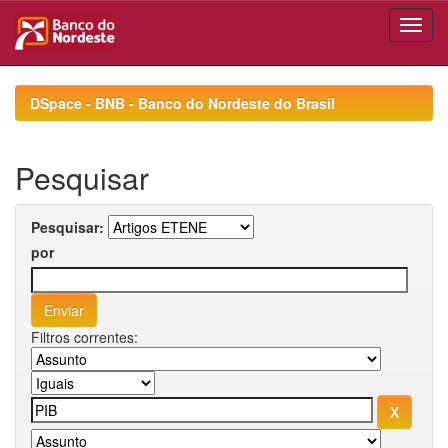
Skip
navigation
DSpace - BNB - Banco do Nordeste do Brasil
Pesquisar
Pesquisar:
por
Filtros correntes: