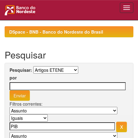
Skip
navigation
DSpace - BNB - Banco do Nordeste do Brasil
Pesquisar
Pesquisar:
por
Filtros correntes: