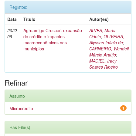
Registos:
Data
Título
Autor(es)
2022-
Agroamigo Crescer: expansão
ALVES, Maria
09
do crédito e impactos
Odete
;
OLIVEIRA,
macroeconômicos nos
Alysson Inácio de
;
municípios
CARNEIRO, Wendell
Márcio Araújo
;
MACIEL, Iracy
Soares Ribeiro
Refinar
Assunto
Microcrédito
1
Has File(s)