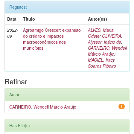
Registos:
Data
Título
Autor(es)
2022-
Agroamigo Crescer: expansão
ALVES, Maria
09
do crédito e impactos
Odete
;
OLIVEIRA,
macroeconômicos nos
Alysson Inácio de
;
municípios
CARNEIRO, Wendell
Márcio Araújo
;
MACIEL, Iracy
Soares Ribeiro
Refinar
Autor
CARNEIRO, Wendell Márcio Araújo
1
Has File(s)