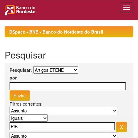
Skip
navigation
DSpace - BNB - Banco do Nordeste do Brasil
Pesquisar
Pesquisar:
por
Filtros correntes: