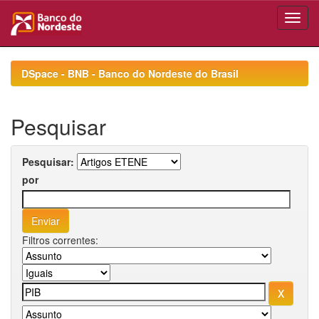
Skip
navigation
DSpace - BNB - Banco do Nordeste do Brasil
Pesquisar
Pesquisar:
por
Filtros correntes: