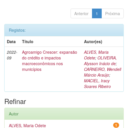
Anterior
1
Próxima
Registos:
Data
Título
Autor(es)
2022-
Agroamigo Crescer: expansão
ALVES, Maria
09
do crédito e impactos
Odete
;
OLIVEIRA,
macroeconômicos nos
Alysson Inácio de
;
municípios
CARNEIRO, Wendell
Márcio Araújo
;
MACIEL, Iracy
Soares Ribeiro
Refinar
Autor
ALVES, Maria Odete
1