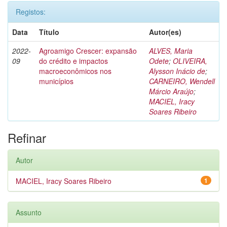
Registos:
Data
Título
Autor(es)
2022-
Agroamigo Crescer: expansão
ALVES, Maria
09
do crédito e impactos
Odete
;
OLIVEIRA,
macroeconômicos nos
Alysson Inácio de
;
municípios
CARNEIRO, Wendell
Márcio Araújo
;
MACIEL, Iracy
Soares Ribeiro
Refinar
Autor
MACIEL, Iracy Soares Ribeiro
1
Assunto