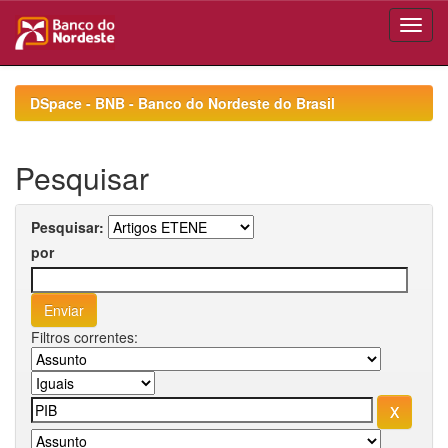
Skip
navigation
DSpace - BNB - Banco do Nordeste do Brasil
Pesquisar
Pesquisar:
por
Filtros correntes: