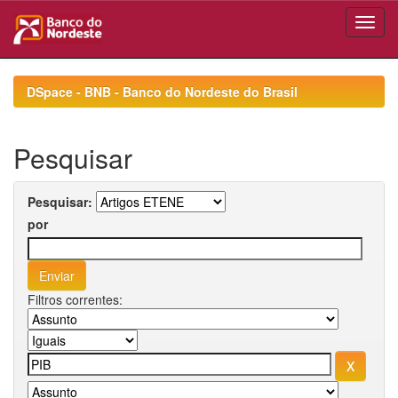
Skip
navigation
DSpace - BNB - Banco do Nordeste do Brasil
Pesquisar
Pesquisar:
por
Filtros correntes: