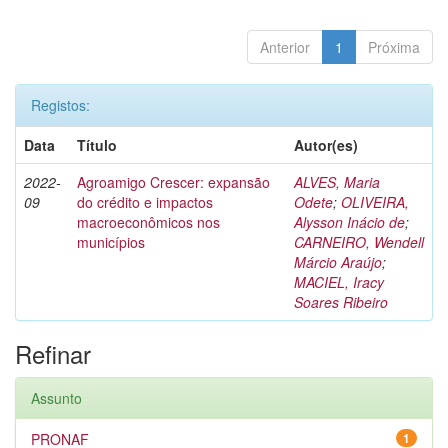
Anterior
1
Próxima
Registos:
Data
Título
Autor(es)
2022-
Agroamigo Crescer: expansão
ALVES, Maria
09
do crédito e impactos
Odete
;
OLIVEIRA,
macroeconômicos nos
Alysson Inácio de
;
municípios
CARNEIRO, Wendell
Márcio Araújo
;
MACIEL, Iracy
Soares Ribeiro
Refinar
Assunto
PRONAF
1