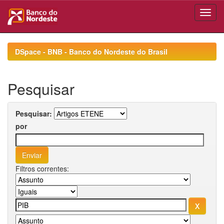
Skip
navigation
DSpace - BNB - Banco do Nordeste do Brasil
Pesquisar
Pesquisar:
por
Filtros correntes: