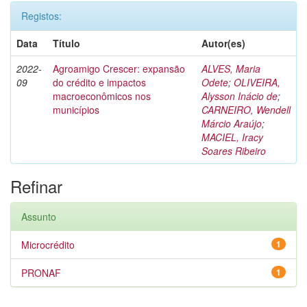
Registos:
Data
Título
Autor(es)
2022-
Agroamigo Crescer: expansão
ALVES, Maria
09
do crédito e impactos
Odete
;
OLIVEIRA,
macroeconômicos nos
Alysson Inácio de
;
municípios
CARNEIRO, Wendell
Márcio Araújo
;
MACIEL, Iracy
Soares Ribeiro
Refinar
Assunto
Microcrédito
1
PRONAF
1