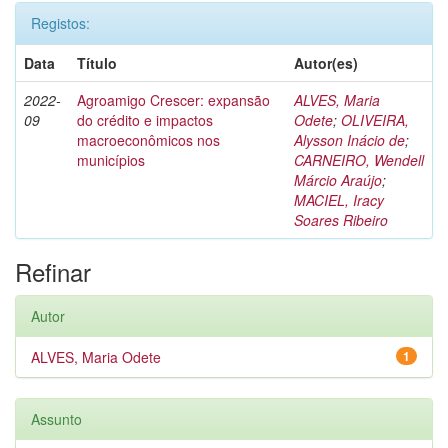
Registos:
Data
Título
Autor(es)
2022-
Agroamigo Crescer: expansão
ALVES, Maria
09
do crédito e impactos
Odete
;
OLIVEIRA,
macroeconômicos nos
Alysson Inácio de
;
municípios
CARNEIRO, Wendell
Márcio Araújo
;
MACIEL, Iracy
Soares Ribeiro
Refinar
Autor
ALVES, Maria Odete
1
Assunto