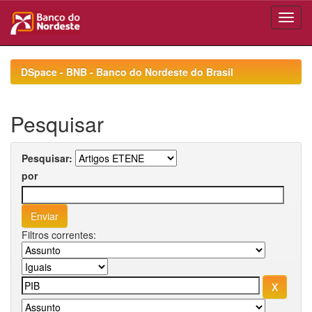
Skip
navigation
DSpace - BNB - Banco do Nordeste do Brasil
Pesquisar
Pesquisar:
por
Filtros correntes: