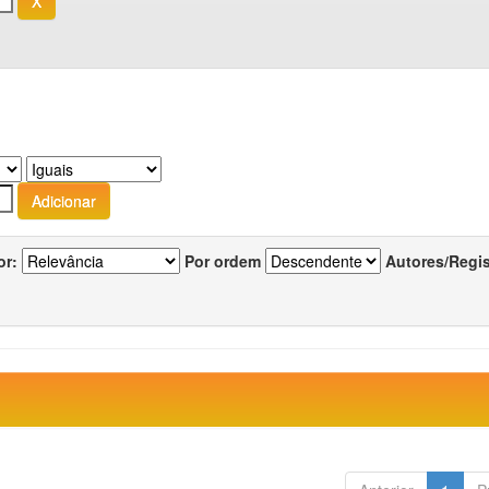
or:
Por ordem
Autores/Regi