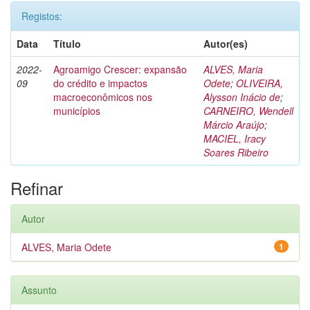
Registos:
Data
Título
Autor(es)
2022-
Agroamigo Crescer: expansão
ALVES, Maria
09
do crédito e impactos
Odete
;
OLIVEIRA,
macroeconômicos nos
Alysson Inácio de
;
municípios
CARNEIRO, Wendell
Márcio Araújo
;
MACIEL, Iracy
Soares Ribeiro
Refinar
Autor
ALVES, Maria Odete
1
Assunto