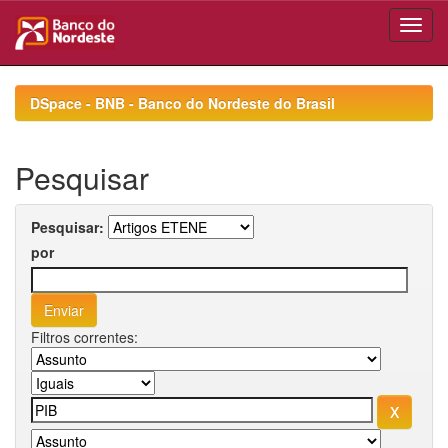
Skip
navigation
DSpace - BNB - Banco do Nordeste do Brasil
Pesquisar
Pesquisar:
por
Filtros correntes: