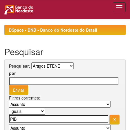
Skip
navigation
DSpace - BNB - Banco do Nordeste do Brasil
Pesquisar
Pesquisar:
por
Filtros correntes: