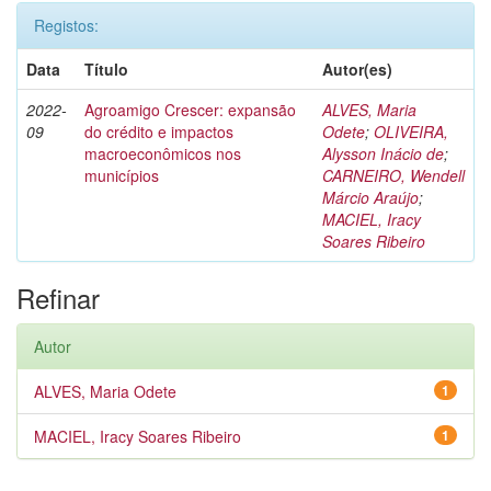
Registos:
Data
Título
Autor(es)
2022-
Agroamigo Crescer: expansão
ALVES, Maria
09
do crédito e impactos
Odete
;
OLIVEIRA,
macroeconômicos nos
Alysson Inácio de
;
municípios
CARNEIRO, Wendell
Márcio Araújo
;
MACIEL, Iracy
Soares Ribeiro
Refinar
Autor
ALVES, Maria Odete
1
MACIEL, Iracy Soares Ribeiro
1