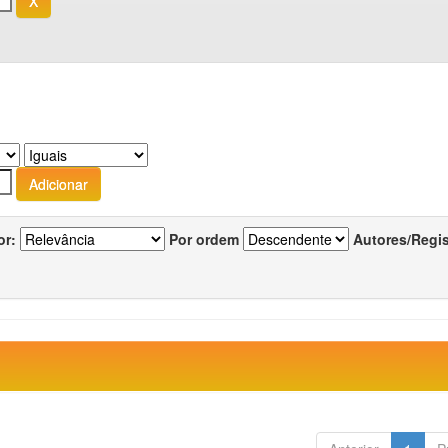
or:
Por ordem
Autores/Regi