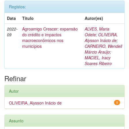
Registos:
Data
Título
Autor(es)
2022-
Agroamigo Crescer: expansão
ALVES, Maria
09
do crédito e impactos
Odete
;
OLIVEIRA,
macroeconômicos nos
Alysson Inácio de
;
municípios
CARNEIRO, Wendell
Márcio Araújo
;
MACIEL, Iracy
Soares Ribeiro
Refinar
Autor
OLIVEIRA, Alysson Inácio de
1
Assunto