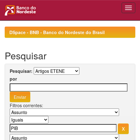
Skip
navigation
DSpace - BNB - Banco do Nordeste do Brasil
Pesquisar
Pesquisar:
por
Filtros correntes: