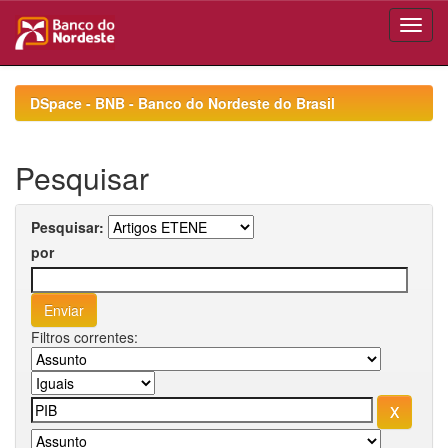
Skip
navigation
DSpace - BNB - Banco do Nordeste do Brasil
Pesquisar
Pesquisar:
por
Filtros correntes: