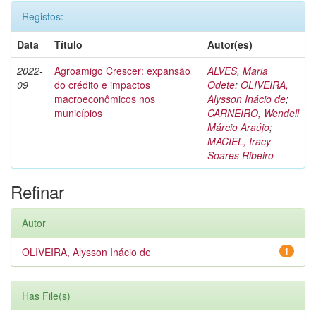
Registos:
Data
Título
Autor(es)
2022-
Agroamigo Crescer: expansão
ALVES, Maria
09
do crédito e impactos
Odete
;
OLIVEIRA,
macroeconômicos nos
Alysson Inácio de
;
municípios
CARNEIRO, Wendell
Márcio Araújo
;
MACIEL, Iracy
Soares Ribeiro
Refinar
Autor
OLIVEIRA, Alysson Inácio de
1
Has File(s)